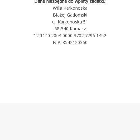
Dane niezbędne do wpłaty zadatku:
Willa Karkonoska
Błażej Gadomski
ul. Karkonoska 51
58-540 Karpacz
12 1140 2004 0000 3702 7796 1452
NIP: 8542120360