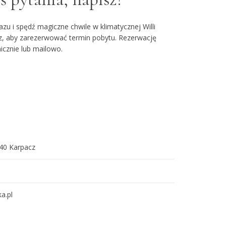
azu i spędź magiczne chwile w klimatycznej Willi
rz, aby zarezerwować termin pobytu. Rezerwację
cznie lub mailowo.
540 Karpacz
a.pl