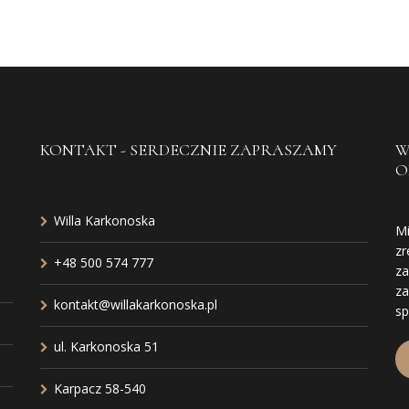
KONTAKT - SERDECZNIE ZAPRASZAMY
W
O
Willa Karkonoska
Mi
zr
+48 500 574 777
za
za
kontakt@willakarkonoska.pl
s
ul. Karkonoska 51
Karpacz 58-540